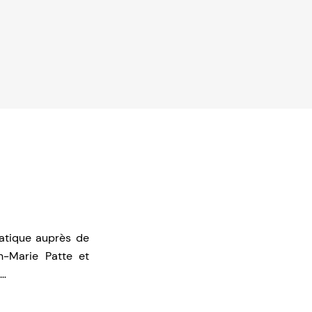
matique auprès de
n-Marie Patte et
e…