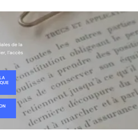
iales de la
er, l’accès
 LA
IQUE
ION