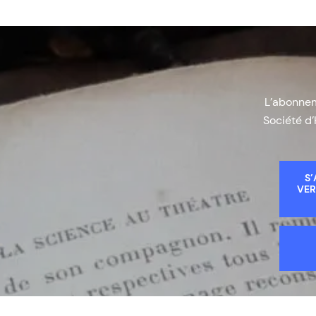
L’abonneme
Société d’
S’
VER