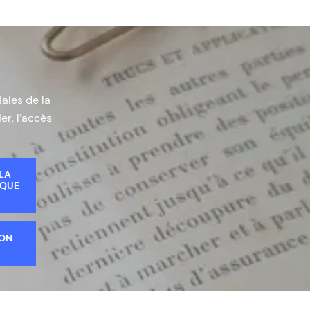
iales de la
er, l’accès
 LA
IQUE
ION