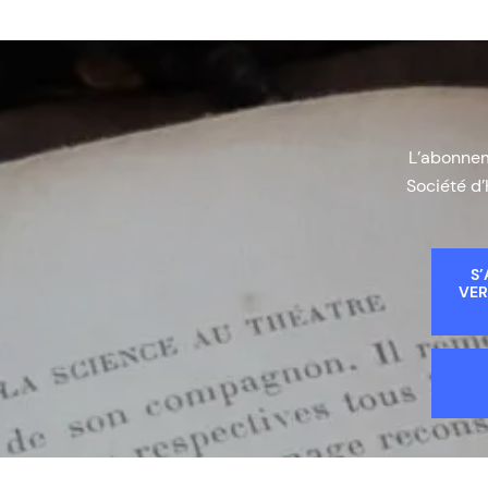
L’abonneme
Société d’
S’
VER