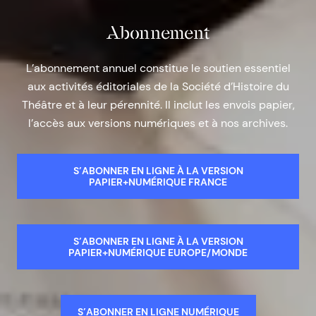
Abonnement
L’abonnement annuel constitue le soutien essentiel
aux activités éditoriales de la Société d’Histoire du
Théâtre et à leur pérennité. Il inclut les envois papier,
l’accès aux versions numériques et à nos archives.
S’ABONNER EN LIGNE À LA VERSION
PAPIER+NUMÉRIQUE FRANCE
S’ABONNER EN LIGNE À LA VERSION
PAPIER+NUMÉRIQUE EUROPE/MONDE
S’ABONNER EN LIGNE NUMÉRIQUE