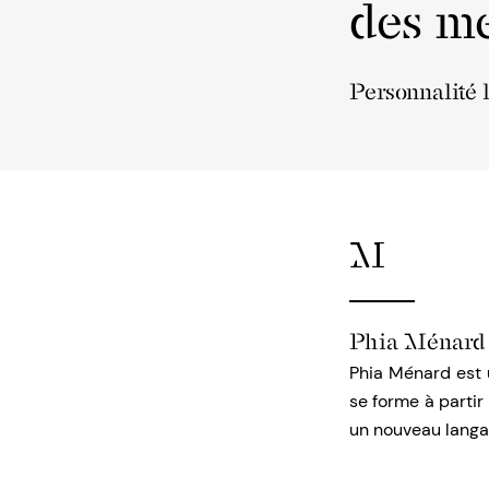
des me
Personnalité
M
Phia Ménard
Phia Ménard est 
se forme à parti
un nouveau langag