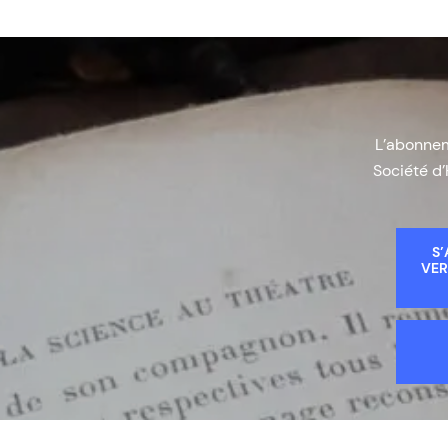
L’abonneme
Société d’
S’
VER