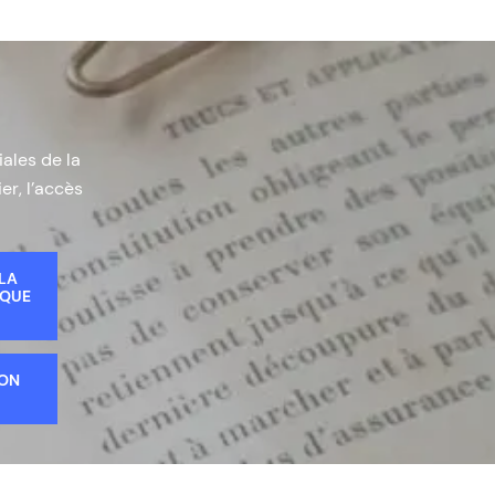
iales de la
er, l’accès
 LA
IQUE
ION