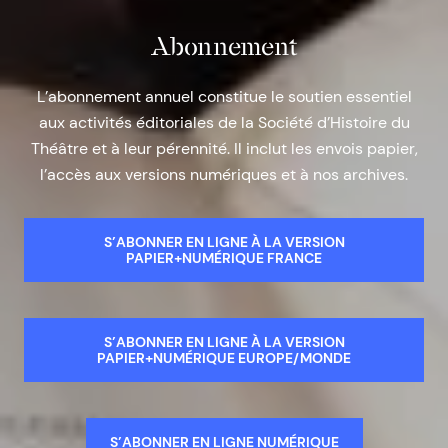
Abonnement
L’abonnement annuel constitue le soutien essentiel
aux activités éditoriales de la Société d’Histoire du
Théâtre et à leur pérennité. Il inclut les envois papier,
l’accès aux versions numériques et à nos archives.
S’ABONNER EN LIGNE À LA VERSION
PAPIER+NUMÉRIQUE FRANCE
S’ABONNER EN LIGNE À LA VERSION
PAPIER+NUMÉRIQUE EUROPE/MONDE
S’ABONNER EN LIGNE NUMÉRIQUE