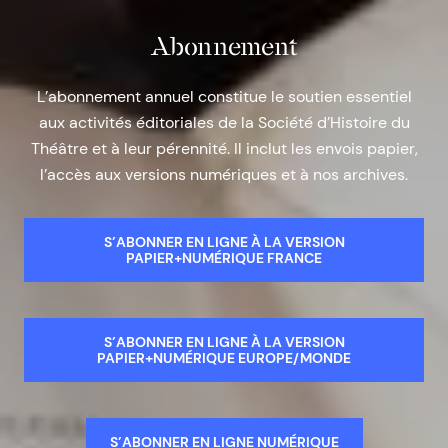
Abonnement
L’abonnement annuel constitue le soutien essentiel
aux activités éditoriales de la Société d’Histoire du
Théâtre et à leur pérennité. Il inclut les envois papier,
l’accès aux versions numériques et à nos archives.
S’ABONNER EN LIGNE À LA VERSION
PAPIER+NUMÉRIQUE FRANCE
S’ABONNER EN LIGNE À LA VERSION
PAPIER+NUMÉRIQUE EUROPE/MONDE
S’ABONNER EN LIGNE NUMÉRIQUE