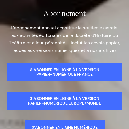
Abonnement
L’abonnement annuel constitue le soutien essentiel
aux activités éditoriales de la Société d’Histoire du
Théâtre et à leur pérennité. Il inclut les envois papier,
l’accès aux versions numériques et à nos archives.
S’ABONNER EN LIGNE À LA VERSION
PAPIER+NUMÉRIQUE FRANCE
S’ABONNER EN LIGNE À LA VERSION
PAPIER+NUMÉRIQUE EUROPE/MONDE
S’ABONNER EN LIGNE NUMÉRIQUE