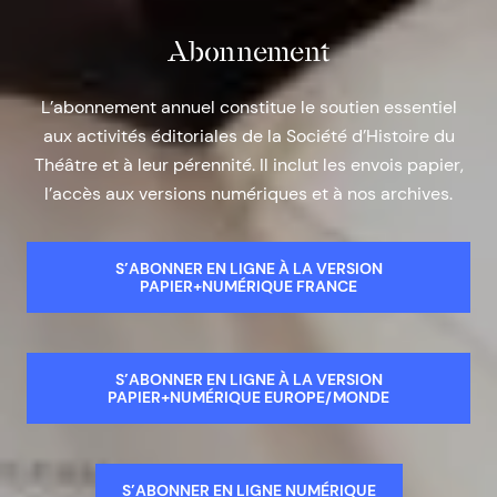
Abonnement
L’abonnement annuel constitue le soutien essentiel
aux activités éditoriales de la Société d’Histoire du
Théâtre et à leur pérennité. Il inclut les envois papier,
l’accès aux versions numériques et à nos archives.
S’ABONNER EN LIGNE À LA VERSION
PAPIER+NUMÉRIQUE FRANCE
S’ABONNER EN LIGNE À LA VERSION
PAPIER+NUMÉRIQUE EUROPE/MONDE
S’ABONNER EN LIGNE NUMÉRIQUE