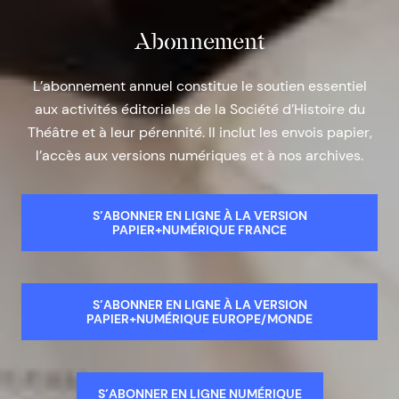
Abonnement
L’abonnement annuel constitue le soutien essentiel
aux activités éditoriales de la Société d’Histoire du
Théâtre et à leur pérennité. Il inclut les envois papier,
l’accès aux versions numériques et à nos archives.
S’ABONNER EN LIGNE À LA VERSION
PAPIER+NUMÉRIQUE FRANCE
S’ABONNER EN LIGNE À LA VERSION
PAPIER+NUMÉRIQUE EUROPE/MONDE
S’ABONNER EN LIGNE NUMÉRIQUE