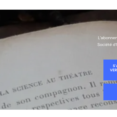
L’abonneme
Société d’
S’
VER