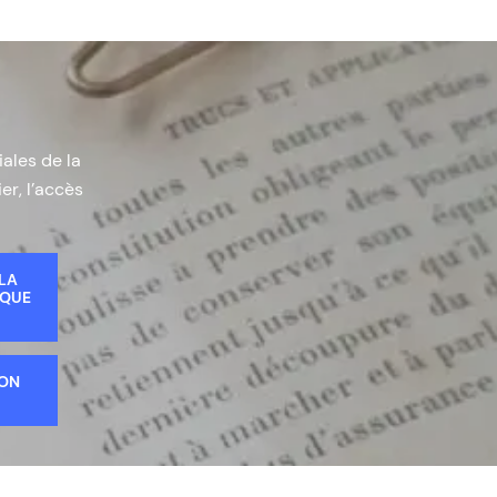
iales de la
er, l’accès
 LA
IQUE
ION