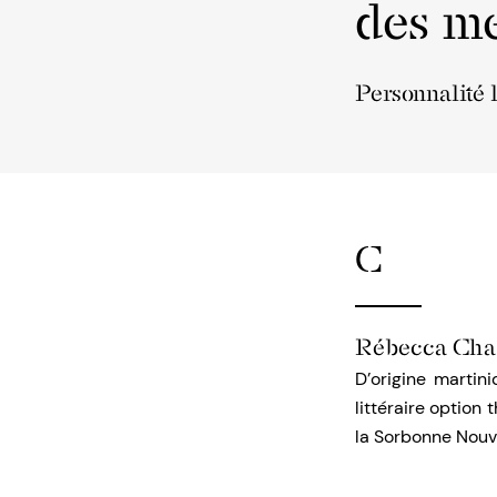
des me
Personnalité 
C
Rébecca Chai
D’origine martin
littéraire option 
la Sorbonne Nouve