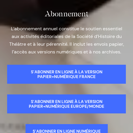
Abonnement
L’abonnement annuel constitue le soutien essentiel
aux activités éditoriales de la Société d’Histoire du
Théâtre et à leur pérennité. Il inclut les envois papier,
l’accès aux versions numériques et à nos archives.
S’ABONNER EN LIGNE À LA VERSION
PAPIER+NUMÉRIQUE FRANCE
S’ABONNER EN LIGNE À LA VERSION
PAPIER+NUMÉRIQUE EUROPE/MONDE
S’ABONNER EN LIGNE NUMÉRIQUE