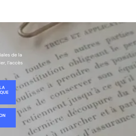
iales de la
er, l’accès
 LA
IQUE
ION