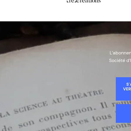
(re)créations
L’abonneme
Société d’
S’
VER