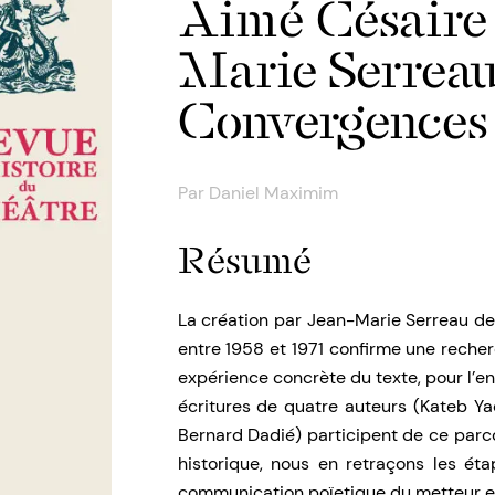
Aimé Césaire 
Marie Serreau
Convergences
Par
Daniel Maximim
Résumé
La création par Jean-Marie Serreau de 
entre 1958 et 1971 confirme une reche
expérience concrète du texte, pour l’
écritures de quatre auteurs (Kateb Ya
Bernard Dadié) participent de ce parco
historique, nous en retraçons les ét
communication poïetique du metteur e