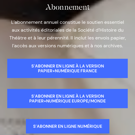
Abonnement
L’abonnement annuel constitue le soutien essentiel
aux activités éditoriales de la Société d’Histoire du
Théâtre et à leur pérennité. Il inclut les envois papier,
l’accès aux versions numériques et à nos archives.
S’ABONNER EN LIGNE À LA VERSION
PAPIER+NUMÉRIQUE FRANCE
S’ABONNER EN LIGNE À LA VERSION
PAPIER+NUMÉRIQUE EUROPE/MONDE
S’ABONNER EN LIGNE NUMÉRIQUE