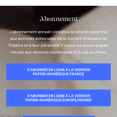
Abonnement
L’abonnement annuel constitue le soutien essentiel
aux activités éditoriales de la Société d’Histoire du
Théâtre et à leur pérennité. Il inclut les envois papier,
l’accès aux versions numériques et à nos archives.
S’ABONNER EN LIGNE À LA VERSION
PAPIER+NUMÉRIQUE FRANCE
S’ABONNER EN LIGNE À LA VERSION
PAPIER+NUMÉRIQUE EUROPE/MONDE