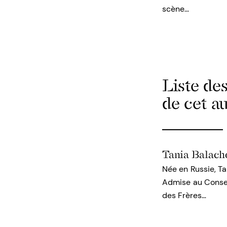
scène…
Liste de
de cet a
Tania Balach
Née en Russie, Ta
Admise au Conserv
des Frères…