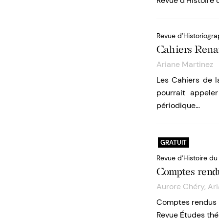
Revue d’Histoire 
Revue d’Historiogra
Cahiers Rena
Ariane Martinez
Les Cahiers de 
pourrait appele
périodique…
GRATUIT
Revue d’Histoire du
Comptes ren
Aurore Chéry
,
Ar
Comptes rendus de
Revue Études théâ