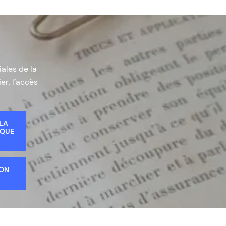
iales de la
er, l’accès
 LA
IQUE
ION