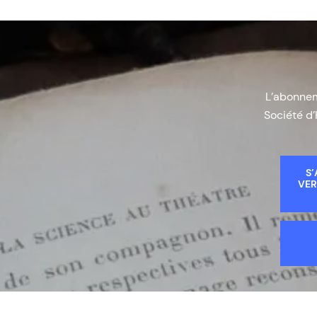
L’abonneme
Société d’
S’
VER