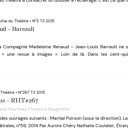
du Théâtre à consacrer un dossier à l’éclairage. C’est ce que f
phie du Théâtre • N°2 T3 2015
ud – Barrault
la Compagnie Madeleine Renaud – Jean-Louis Barrault ne s
r « une revue à images ». Loin de là. Dans les cent-q
 Théâtre • N°267 T3 2015
dus – RHT#267
iane Martinez
,
Florence Naugrette
s ouvrages suivants : Martial Poirson (sous la direction), La
trales, n°59, 2014 Par Aurore Chéry Nathalie Coutelet, Étrang