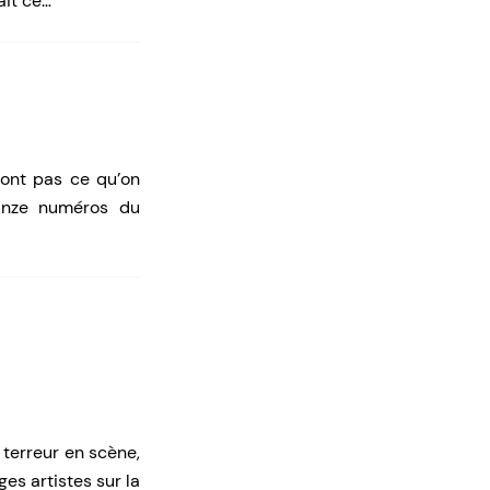
ait ce…
ont pas ce qu’on
uinze numéros du
 terreur en scène,
es artistes sur la