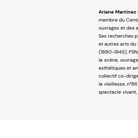
Ariane Martinez
membre du Centre
ouvrages et des ar
Ses recherches po
et autres arts du
(1880-1945)
, PSN
la scène,
ouvrage
esthétiques et a
collectif co-dirig
la vieillesse
, n°8
spectacle vivant