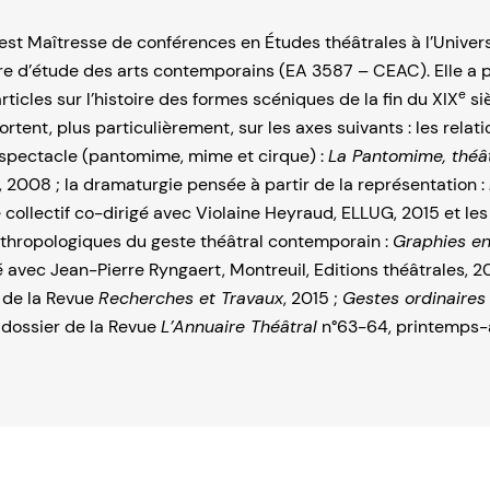
est Maîtresse de conférences en Études théâtrales à l’Universi
 d’étude des arts contemporains (EA 3587 – CEAC). Elle a p
e
ticles sur l’histoire des formes scéniques de la fin du XIX
siè
rtent, plus particulièrement, sur les axes suivants : les relat
 spectacle (pantomime, mime et cirque) :
La Pantomime, théâ
, 2008 ; la dramaturgie pensée à partir de la représentation :
 collectif co-dirigé avec Violaine Heyraud, ELLUG, 2015 et les
nthropologiques du geste théâtral contemporain :
Graphies e
é avec Jean-Pierre Ryngaert, Montreuil, Editions théâtrales, 20
6 de la Revue
Recherches et Travaux
, 2015 ;
Gestes ordinaires
, dossier de la Revue
L’Annuaire Théâtral
n°63-64, printemps-