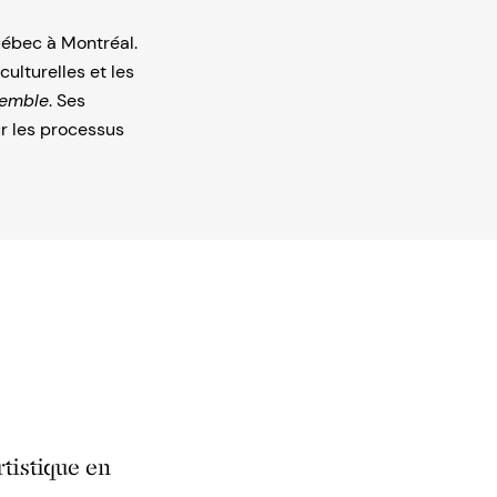
Québec à Montréal.
ulturelles et les
semble
. Ses
r les processus
tistique en