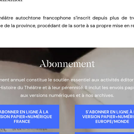
éâtre autochtone francophone s’inscrit depuis plus de tr
e de la province, procédant de la sorte à sa propre mise en ré
Abonnement
nt annuel constitue le soutien essentiel aux activités éditor
Histoire du Théâtre et à leur pérennité. Il inclut les envois papi
aux versions numériques et à nos archives.
ABONNER EN LIGNE À LA
S’ABONNER EN LIGNE À
SION PAPIER+NUMÉRIQUE
VERSION PAPIER+NUMÉR
FRANCE
EUROPE/MONDE