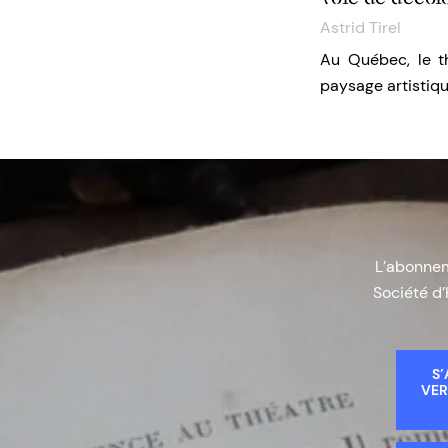
Astrid Tirel
Au Québec, le th
paysage artistiqu
L’abonneme
Société d’
S’
VER