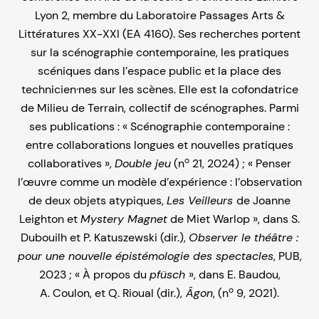
Lyon 2, membre du Laboratoire Passages Arts &
Littératures XX-XXI (EA 4160). Ses recherches portent
sur la scénographie contemporaine, les pratiques
scéniques dans l’espace public et la place des
technicien·nes sur les scènes. Elle est la cofondatrice
de Milieu de Terrain, collectif de scénographes. Parmi
ses publications : « Scénographie contemporaine :
entre collaborations longues et nouvelles pratiques
o
collaboratives »,
Double jeu
(n
21, 2024) ; « Penser
l’œuvre comme un modèle d’expérience : l’observation
de deux objets atypiques,
Les Veilleurs
de Joanne
Leighton et
Mystery Magnet
de Miet Warlop », dans S.
Dubouilh et P. Katuszewski (dir.),
Observer le théâtre :
pour une nouvelle épistémologie des spectacles
, PUB,
2023 ; « À propos du
pfüsch
», dans E. Baudou,
o
A. Coulon, et Q. Rioual (dir.),
Âgon
, (n
9, 2021).