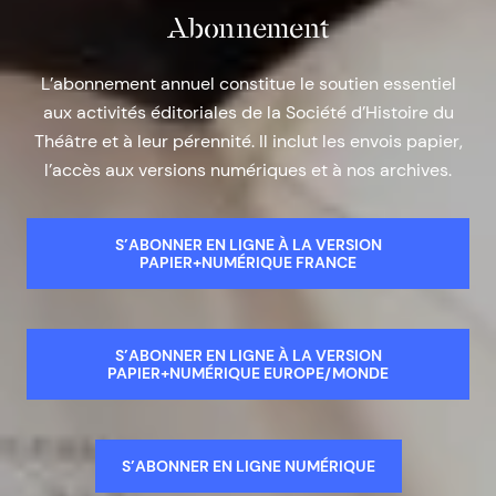
Abonnement
L’abonnement annuel constitue le soutien essentiel
aux activités éditoriales de la Société d’Histoire du
Théâtre et à leur pérennité. Il inclut les envois papier,
l’accès aux versions numériques et à nos archives.
S’ABONNER EN LIGNE À LA VERSION
PAPIER+NUMÉRIQUE FRANCE
S’ABONNER EN LIGNE À LA VERSION
PAPIER+NUMÉRIQUE EUROPE/MONDE
S’ABONNER EN LIGNE NUMÉRIQUE