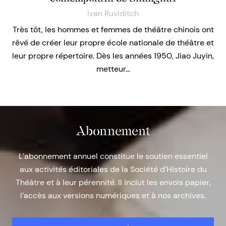
Ivan Ruviditch
Très tôt, les hommes et femmes de théâtre chinois ont
rêvé de créer leur propre école nationale de théâtre et
leur propre répertoire. Dès les années 1950, Jiao Juyin,
metteur…
Abonnement
L’abonnement annuel constitue le soutien essentiel
aux activités éditoriales de la Société d’Histoire du
Théâtre et à leur pérennité. Il inclut les envois papier,
l’accès aux versions numériques et à nos archives.