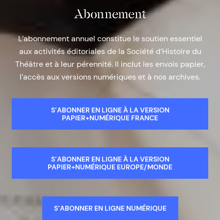
Abonnement
L’abonnement annuel constitue le soutien essentiel
aux activités éditoriales de la Société d’Histoire du
Théâtre et à leur pérennité. Il inclut les envois papier,
l’accès aux versions numériques et à nos archives.
S’ABONNER EN LIGNE À LA VERSION
PAPIER+NUMÉRIQUE FRANCE
S’ABONNER EN LIGNE À LA VERSION
PAPIER+NUMÉRIQUE EUROPE/MONDE
S’ABONNER EN LIGNE NUMÉRIQUE