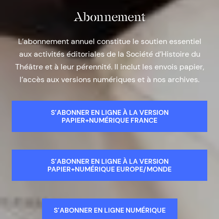
Abonnement
L’abonnement annuel constitue le soutien essentiel
aux activités éditoriales de la Société d’Histoire du
Théâtre et à leur pérennité. Il inclut les envois papier,
l’accès aux versions numériques et à nos archives.
S’ABONNER EN LIGNE À LA VERSION
PAPIER+NUMÉRIQUE FRANCE
S’ABONNER EN LIGNE À LA VERSION
PAPIER+NUMÉRIQUE EUROPE/MONDE
S’ABONNER EN LIGNE NUMÉRIQUE