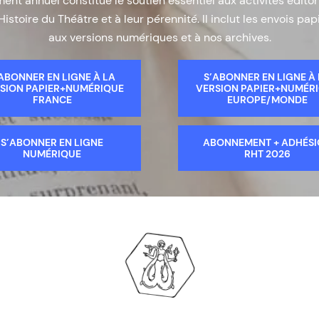
nt annuel constitue le soutien essentiel aux activités éditor
Histoire du Théâtre et à leur pérennité. Il inclut les envois papi
aux versions numériques et à nos archives.
ABONNER EN LIGNE À LA
S’ABONNER EN LIGNE À
SION PAPIER+NUMÉRIQUE
VERSION PAPIER+NUMÉR
FRANCE
EUROPE/MONDE
S’ABONNER EN LIGNE
ABONNEMENT + ADHÉS
NUMÉRIQUE
RHT 2026