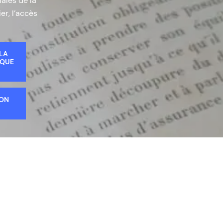
iales de la
er, l’accès
 LA
IQUE
ION