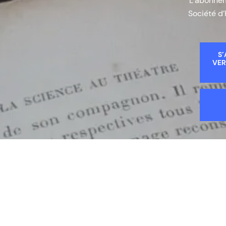
L’abonneme
Société d’
S’
VER