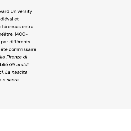
rvard University
diéval et
terférences entre
 théâtre, 1400-
par différents
 a été commissaire
lla Firenze di
ublié
Gli araldi
i. La nascita
e e sacra