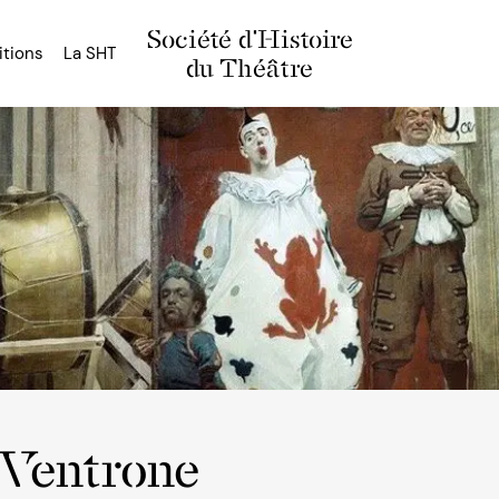
Société d'Histoire
itions
La SHT
du Théâtre
 Ventrone