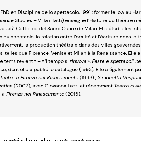
PhD en Discipline dello spettacolo, 1991 ; former fellow au Ha
ance Studies – Villa i Tatti) enseigne l’Histoire du théâtre mé
iversità Cattolica del Sacro Cuore de Milan. Elle étudie les in
ts du spectacle, la relation entre l’oralité et l’écriture dans le
tivement, la production théâtrale dans des villes gouvernées 
s, telles que Florence, Venise et Milan à la Renaissance. Elle
Le tems revient » – « ’l tempo si
rinuova
».
Feste e spettacoli ne
ico
, dont elle a publié le catalogue (1992). Elle a également p
Teatro a Firenze nel Rinascimento
(1993) ;
Simonetta Vespucc
entina
(2007), avec Giovanna Lazzi et récemment
Teatro civil
 a Firenze nel Rinascimento
(2016).