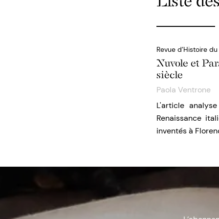
Liste des
Revue d’Histoire du
Nuvole
et Par
siècle
Paola Ventrone
L'article analy
Renaissance ital
inventés à Flore