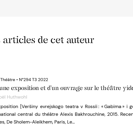
 articles de cet auteur
u Théâtre • N°294 T3 2022
une exposition et d’un ouvrage sur le théâtre yid
oël Huthwohl
position [Veršiny evrejskogo teatra v Rossii : « Gabima » i g
tional central du théâtre Alexis Bakhrouchine, 2015. Recen
es, De Sholem-Aleikhem, Paris, Le…