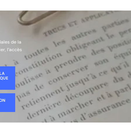
iales de la
er, l’accès
 LA
IQUE
ION