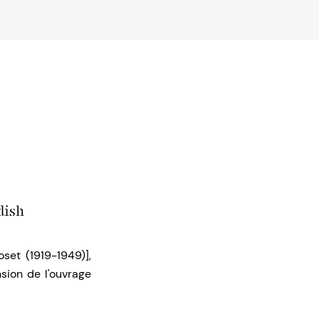
dish
oset (1919-1949)],
sion de l'ouvrage