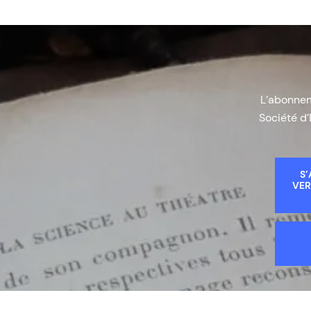
L’abonneme
Société d’
S’
VER