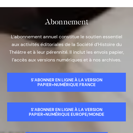
Abonnement
L’abonnement annuel constitue le soutien essentiel
aux activités éditoriales de la Société d’Histoire du
Théâtre et à leur pérennité. Il inclut les envois papier,
l’accès aux versions numériques et à nos archives.
S’ABONNER EN LIGNE À LA VERSION
PAPIER+NUMÉRIQUE FRANCE
S’ABONNER EN LIGNE À LA VERSION
PAPIER+NUMÉRIQUE EUROPE/MONDE