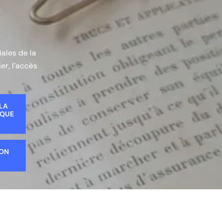
iales de la
er, l’accès
 LA
IQUE
ION