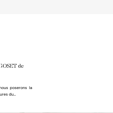
u GOSET de
nous poserons la
gures du…