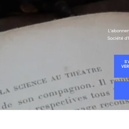
L’abonneme
Société d’
S’
VER