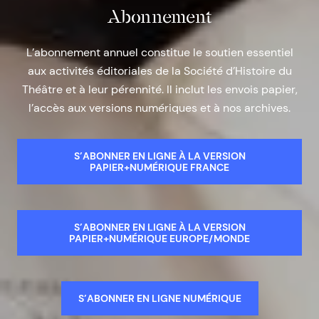
Abonnement
L’abonnement annuel constitue le soutien essentiel
aux activités éditoriales de la Société d’Histoire du
Théâtre et à leur pérennité. Il inclut les envois papier,
l’accès aux versions numériques et à nos archives.
S’ABONNER EN LIGNE À LA VERSION
PAPIER+NUMÉRIQUE FRANCE
S’ABONNER EN LIGNE À LA VERSION
PAPIER+NUMÉRIQUE EUROPE/MONDE
S’ABONNER EN LIGNE NUMÉRIQUE