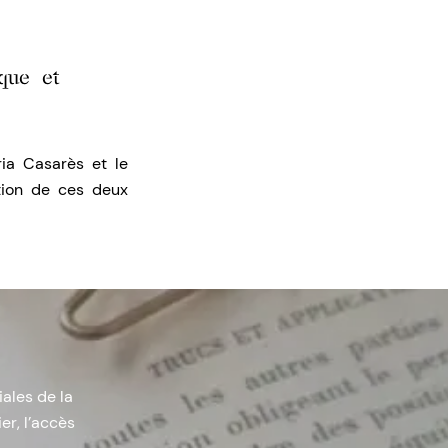
ique et
ia Casarès et le
tion de ces deux
iales de la
er, l’accès