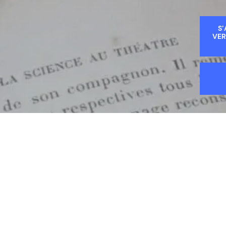
S’
VER