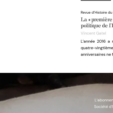
Revue d’Histoire du
La « première
politique de 
Vincent Gatel
L’année 2016 a m
quatre-vingtième
anniversaires ne 
L’abonneme
Société d’