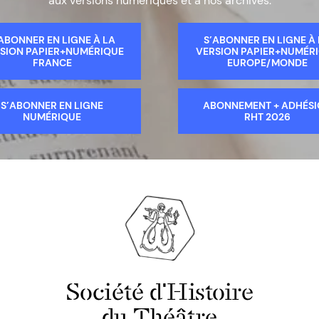
aux versions numériques et à nos archives.
ABONNER EN LIGNE À LA
S’ABONNER EN LIGNE À
SION PAPIER+NUMÉRIQUE
VERSION PAPIER+NUMÉR
FRANCE
EUROPE/MONDE
S’ABONNER EN LIGNE
ABONNEMENT + ADHÉS
NUMÉRIQUE
RHT 2026
Société d'Histoire
du Théâtre