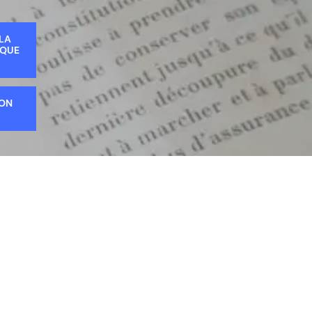
 LA
IQUE
ION