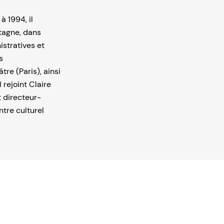
à 1994, il
etagne, dans
istratives et
s
re (Paris), ainsi
 rejoint Claire
t directeur-
ntre culturel