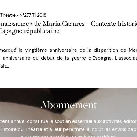
 Théâtre • N°277 T1 2018
 naissance » de Maria Casarès – Contexte histor
l’Espagne républicaine
arqué le vingtième anniversaire de la disparition de Mar
 anniversaire du début de la guerre d’Espagne. L’associa
fait…
Abonnement
nt annuel constitue le soutien essentiel aux activités éditor
Histoire du Théâtre et à leur pérennité. Il inclut les envois papi