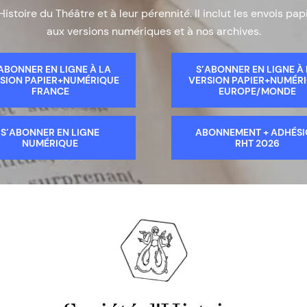
Histoire du Théâtre et à leur pérennité. Il inclut les envois papi
aux versions numériques et à nos archives.
ABONNER EN LIGNE À LA
S’ABONNER EN LIGNE À
SION PAPIER+NUMÉRIQUE
VERSION PAPIER+NUMÉR
FRANCE
EUROPE/MONDE
S’ABONNER EN LIGNE
ABONNEMENT + ADHÉS
NUMÉRIQUE
RHT 2026