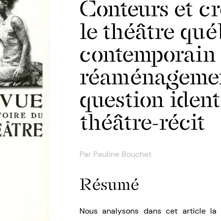
Conteurs et c
le théâtre qu
contemporain 
réaménagemen
question ident
théâtre-récit
Par
Pauline Bouchet
Résumé
Nous analysons dans cet article la