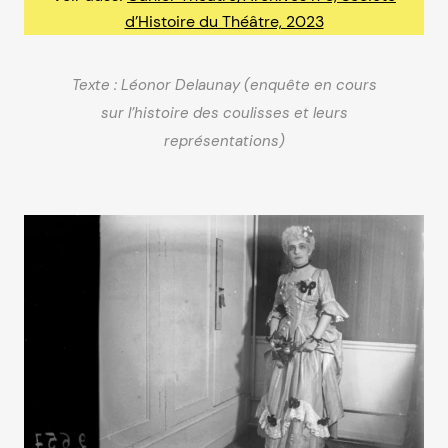
d’Histoire du Théâtre, 2023
Texte : Léonor Delaunay (enquête en cours
sur l’histoire des coulisses et leurs
représentations)