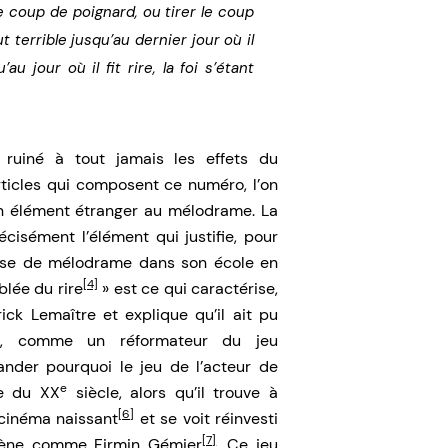
e coup de poignard, ou tirer le coup
t terrible jusqu’au dernier jour où il
au jour où il fit rire, la foi s’étant
t ruiné à tout jamais les effets du
rticles qui composent ce numéro, l’on
 un élément étranger au mélodrame. La
précisément l’élément qui justifie, pour
asse de mélodrame dans son école en
[4]
blée du rire
» est ce qui caractérise,
ick Lemaître et explique qu’il ait pu
ns, comme un réformateur du jeu
ander pourquoi le jeu de l’acteur de
e
ée du XX
siècle, alors qu’il trouve à
[6]
cinéma naissant
et se voit réinvesti
[7]
cène comme Firmin Gémier
. Ce jeu