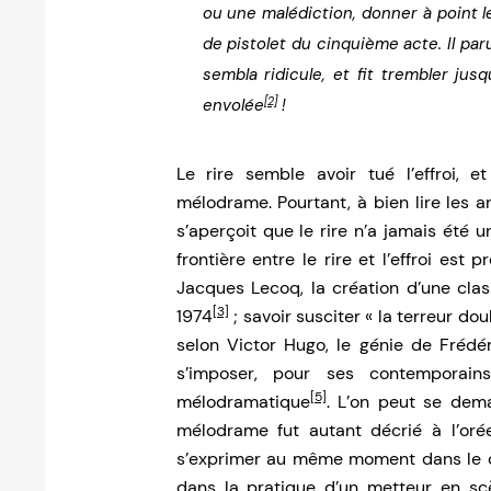
ou une malédiction, donner à point l
de pistolet du cinquième acte. Il paru
sembla ridicule, et fit trembler jusqu’
[2]
envolée
!
Le rire semble avoir tué l’effroi, e
mélodrame. Pourtant, à bien lire les a
s’aperçoit que le rire n’a jamais été
frontière entre le rire et l’effroi est 
Jacques Lecoq, la création d’une cl
[3]
1974
; savoir susciter « la terreur dou
selon Victor Hugo, le génie de Frédér
s’imposer, pour ses contemporai
[5]
mélodramatique
. L’on peut se dem
mélodrame fut autant décrié à l’or
s’exprimer au même moment dans le 
dans la pratique d’un metteur en s