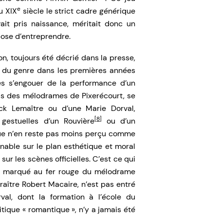
e
u XIX
siècle le strict cadre générique
ait pris naissance, méritait donc un
pose d’entreprendre.
n, toujours été décrié dans la presse,
du genre dans les premières années
tes s’engouer de la performance d’un
ris des mélodrames de Pixerécourt, se
ck Lemaître ou d’une Marie Dorval,
[8]
gestuelles d’un Rouvière
ou d’un
que n’en reste pas moins perçu comme
nable sur le plan esthétique et moral
sur les scènes officielles. C’est ce qui
e, marqué au fer rouge du mélodrame
aître Robert Macaire, n’est pas entré
al, dont la formation à l’école du
tique « romantique », n’y a jamais été