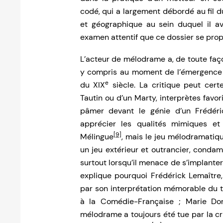
codé, qui a largement débordé au fil d
et géographique au sein duquel il av
examen attentif que ce dossier se pro
L’acteur de mélodrame a, de toute faço
y compris au moment de l’émergence 
e
du XIX
siècle. La critique peut cer
Tautin ou d’un Marty, interprètes favo
pâmer devant le génie d’un Frédéri
apprécier les qualités mimiques et 
[9]
Mélingue
, mais le jeu mélodramati
un jeu extérieur et outrancier, condam
surtout lorsqu’il menace de s’implanter 
explique pourquoi Frédérick Lemaîtr
par son interprétation mémorable du tr
à la Comédie-Française ; Marie Dorv
mélodrame a toujours été tue par la cri