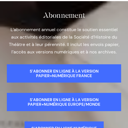
Abonnement
L’abonnement annuel constitue le soutien essentiel
aux activités éditoriales de la Société d’Histoire du
Théâtre et à leur pérennité. Il inclut les envois papier,
l’accès aux versions numériques et à nos archives.
S’ABONNER EN LIGNE À LA VERSION
PAPIER+NUMÉRIQUE FRANCE
S’ABONNER EN LIGNE À LA VERSION
PAPIER+NUMÉRIQUE EUROPE/MONDE