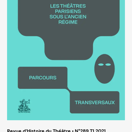
Revue d’Histoire du Théâtre • N°289 T1 2021