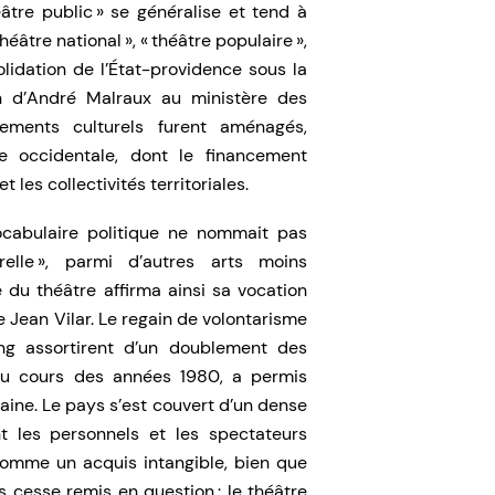
âtre public » se généralise et tend à
éâtre national », « théâtre populaire »,
olidation de l’État-providence sous la
n d’André Malraux au ministère des
pements culturels furent aménagés,
 occidentale, dont le financement
t les collectivités territoriales.
cabulaire politique ne nommait pas
elle », parmi d’autres arts moins
du théâtre affirma ainsi sa vocation
de Jean Vilar. Le regain de volontarisme
ng assortirent d’un doublement des
 au cours des années 1980, a permis
aine. Le pays s’est couvert d’un dense
t les personnels et les spectateurs
comme un acquis intangible, bien que
ns cesse remis en question : le théâtre