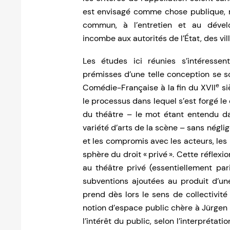
est envisagé comme chose publique, re
commun, à l’entretien et au dével
incombe aux autorités de l’État, des vi
Les études ici réunies s’intéressen
prémisses d’une telle conception se s
e
Comédie-Française à la fin du XVII
si
le processus dans lequel s’est forgé le 
du théâtre – le mot étant entendu da
variété d’arts de la scène – sans négli
et les compromis avec les acteurs, les 
sphère du droit « privé ». Cette réflex
au théâtre privé (essentiellement par
subventions ajoutées au produit d’un
prend dès lors le sens de collectivité
notion d’espace public chère à Jürgen 
l’intérêt du public, selon l’interpréta