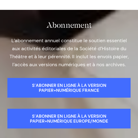
Abonnement
L’abonnement annuel constitue le soutien essentiel
aux activités éditoriales de la Société d’Histoire du
Théâtre et à leur pérennité. Il inclut les envois papier,
l’accès aux versions numériques et à nos archives.
S’ABONNER EN LIGNE À LA VERSION
PAPIER+NUMÉRIQUE FRANCE
S’ABONNER EN LIGNE À LA VERSION
PAPIER+NUMÉRIQUE EUROPE/MONDE