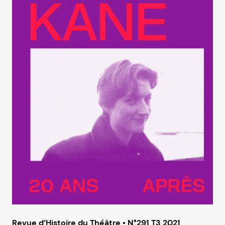
Revue d’Histoire du Théâtre • N°291 T3 2021