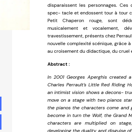
disparaissent les personnages. Ces 
spec- tacle et endossent tour à tour 
Petit Chaperon rouge, sont dédo
musicalement et vocalement, dév
travestissement, présents chez Perraul
nouvelle complexité scénique, grâce à
au croisement du didactique, du cruel e
Abstract :
In 2001 Georges Aperghis created a
Charles Perrault’s Little Red Riding H
an intimist vision shows a decons- truc
move on a stage with two pianos stan
the pianos the characters come and go
become in turn the Wolf, the Grand Mo
characters are multiplied on stage, 
developing the duality and disguise of 