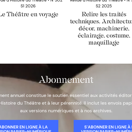
S1 2026
S2 2025
Le Théâtre en voyage
Relire les traités
techniques. Architectu
décor, machinerie,
éclairage, costume,
maquillage
Abonnement
nt annuel constitue le soutien essentiel aux activités éditor
Histoire du Théâtre et à leur pérennité. Il inclut les envois papi
aux versions numériques et à nos archives.
ABONNER EN LIGNE À LA
S’ABONNER EN LIGNE À
SION PAPIER+NUMÉRIQUE
VERSION PAPIER+NUMÉR