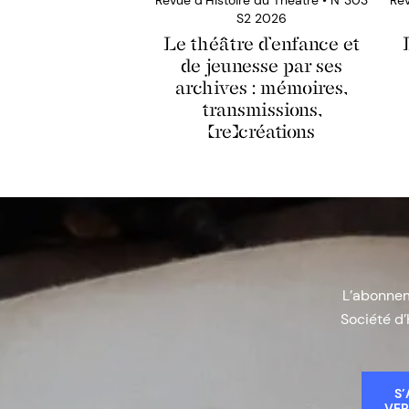
S2 2026
Le théâtre d’enfance et
de jeunesse par ses
archives : mémoires,
transmissions,
(re)créations
L’abonneme
Société d’
S’
VER