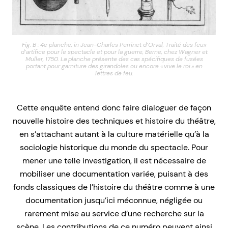
Fig. B : 4e planche, in Jean-Charles Perrinet d’Orval, Traité des feux
d’artifice pour le spectacle et pour la guerre, Berne, chez Wagner et
Muller, 1750. La planche présente des cas spécifiques de fusées
portant pour garniture des girandoles ou encore « vive le roi » en
lettres de feu.
Cette enquête entend donc faire dialoguer de façon
nouvelle histoire des techniques et histoire du théâtre,
en s’attachant autant à la culture matérielle qu’à la
sociologie historique du monde du spectacle. Pour
mener une telle investigation, il est nécessaire de
mobiliser une documentation variée, puisant à des
fonds classiques de l’histoire du théâtre comme à une
documentation jusqu’ici méconnue, négligée ou
rarement mise au service d’une recherche sur la
scène. Les contributions de ce numéro peuvent ainsi