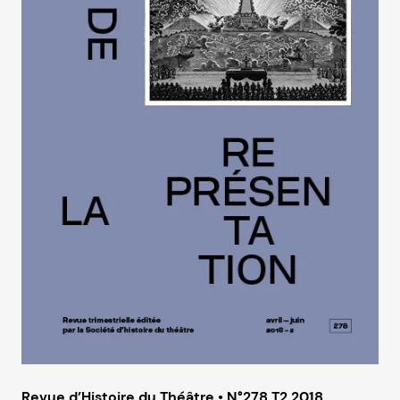
Revue d’Histoire du Théâtre • N°278 T2 2018