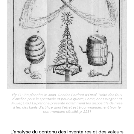
Fig. C : 13e planche, in Jean-Charles Perrinet d’Orval, Traité des feux
d’artifice pour le spectacle et pour la guerre, Berne, chez Wagner et
Muller, 1750. La planche présente notamment les dispositifs de mise
à feu des barils d’artifice dont l’effet est à commandement (voir le
commentaire détaillé, p. 223).
L’analyse du contenu des inventaires et des valeurs