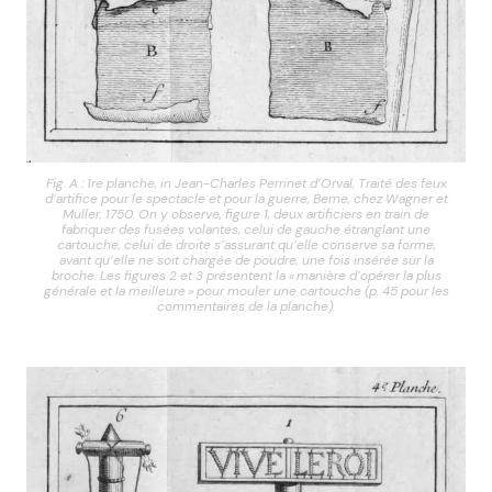
Fig. A : 1re planche, in Jean-Charles Perrinet d’Orval, Traité des feux
d’artifice pour le spectacle et pour la guerre, Berne, chez Wagner et
Muller, 1750. On y observe, figure 1, deux artificiers en train de
fabriquer des fusées volantes, celui de gauche étranglant une
cartouche, celui de droite s’assurant qu’elle conserve sa forme,
avant qu’elle ne soit chargée de poudre, une fois insérée sur la
broche. Les figures 2 et 3 présentent la « manière d’opérer la plus
générale et la meilleure » pour mouler une cartouche (p. 45 pour les
commentaires de la planche).