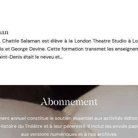
man
s, Chattie Salaman est élève à la London Theatre Studio à L
is et George Devine. Cette formation transmet les enseign
nt-Denis était le neveu et…
Abonnement
nt annuel constitue le soutien essentiel aux activités éditor
Histoire du Théâtre et à leur pérennité. Il inclut les envois papi
aux versions numériques et à nos archives.