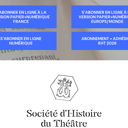
ABONNER EN LIGNE À LA
S’ABONNER EN LIGNE À
SION PAPIER+NUMÉRIQUE
VERSION PAPIER+NUMÉR
FRANCE
EUROPE/MONDE
S’ABONNER EN LIGNE
ABONNEMENT + ADHÉS
NUMÉRIQUE
RHT 2026
Société d'Histoire
du Théâtre