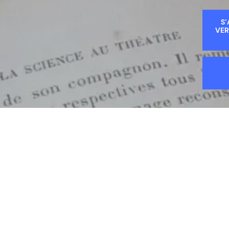
S’
VER