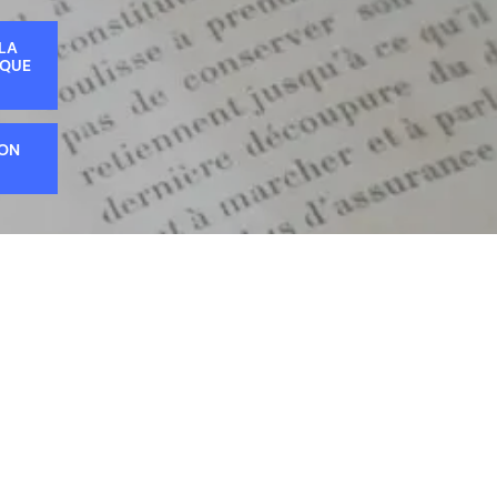
 LA
IQUE
ION