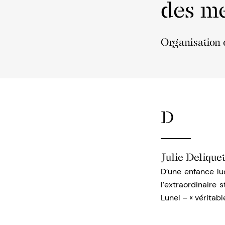
des me
Organisation 
D
Julie Delique
D’une enfance lu
l’extraordinaire 
Lunel – « véritab