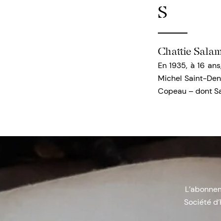
S
Chattie Sala
En 1935, à 16 an
Michel Saint-Den
Copeau – dont Sai
L’abonneme
Société d’