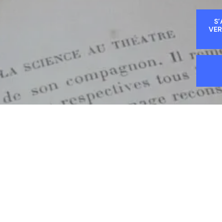
S’
VER