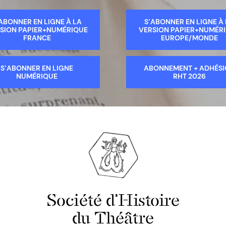
ABONNER EN LIGNE À LA
S’ABONNER EN LIGNE À
SION PAPIER+NUMÉRIQUE
VERSION PAPIER+NUMÉR
FRANCE
EUROPE/MONDE
S’ABONNER EN LIGNE
ABONNEMENT + ADHÉS
NUMÉRIQUE
RHT 2026
Société d'Histoire
du Théâtre