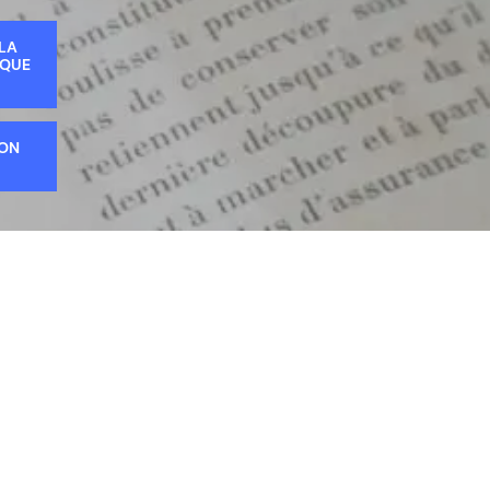
 LA
IQUE
ION