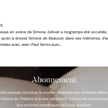
et
teuse en scène de Simone Jollivet a longtemps été occultée, 
e qu’en a dressé Simone de Beauvoir dans ses mémoires, d’au
ntales avec Jean-Paul Sartre puis…
Abonnement
nt annuel constitue le soutien essentiel aux activités éditor
Histoire du Théâtre et à leur pérennité. Il inclut les envois papi
aux versions numériques et à nos archives.