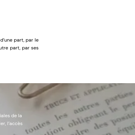
d’une part, par le
tre part, par ses
iales de la
er, l’accès