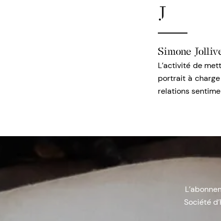
J
Simone Jolliv
L’activité de met
portrait à charg
relations sentime
L’abonneme
Société d’