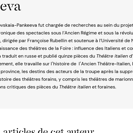
eva
vskaia-Pankeeva fut chargée de recherches au sein du proj
ronique des spectacles sous l’Ancien Régime et sous la révolu
, dirigée par Françoise Rubellin et soutenue à l’Université de
aissance des théâtres de la Foire : influence des Italiens et co
 a traduit en russe et publié quinze pièces du
Théâtre italien
d’
ment, elle travaille sur lʼhistoire de lʼAncien Théâtre-Italien, 
 province, les destins des acteurs de la troupe après la supp
istoire des théâtres forains, y compris les théâtres de marionn
ons critiques des pièces du
Théâtre italien
et foraines.
 articles de cet auteur