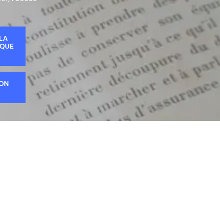
 LA
IQUE
ION