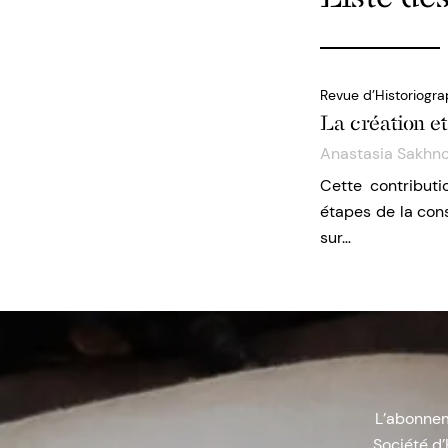
Revue d’Historiogra
La création e
Anastasia Sakhn
Cette contributi
étapes de la cons
sur…
L’abonneme
Société d’