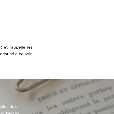
 et rappelle les
destiné à couvrir,
iales de la
er, l’accès