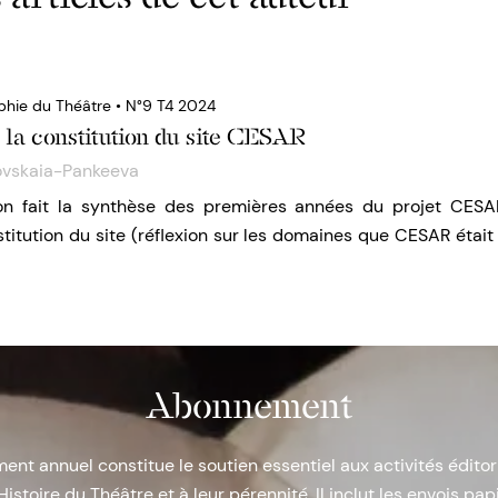
phie du Théâtre • N°9 T4 2024
t la constitution du site CESAR
ovskaia-Pankeeva
on fait la synthèse des premières années du projet CESAR
titution du site (réflexion sur les domaines que CESAR était 
Abonnement
nt annuel constitue le soutien essentiel aux activités éditor
Histoire du Théâtre et à leur pérennité. Il inclut les envois papi