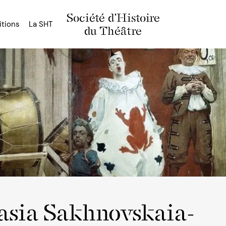
Société d'Histoire
itions
La SHT
du Théâtre
asia Sakhnovskaia-