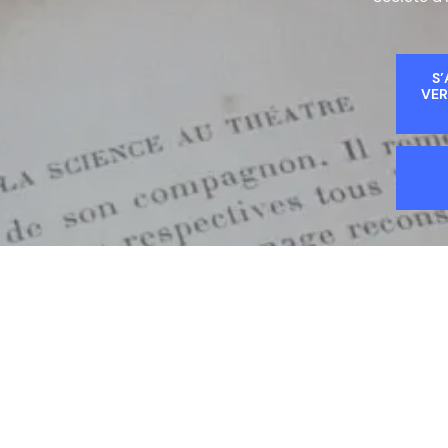
S’
VER