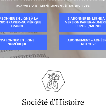
aux versions numériques et à nos archives.
ABONNER EN LIGNE À LA
S’ABONNER EN LIGNE À
SION PAPIER+NUMÉRIQUE
VERSION PAPIER+NUMÉR
FRANCE
EUROPE/MONDE
S’ABONNER EN LIGNE
ABONNEMENT + ADHÉS
NUMÉRIQUE
RHT 2026
Société d'Histoire