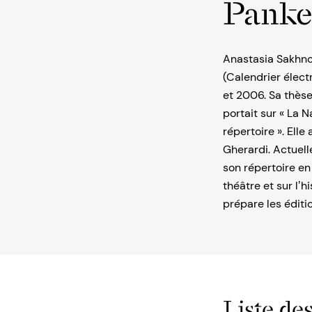
Panke
Anastasia Sakhno
(Calendrier élect
et 2006. Sa thèse
portait sur « La N
répertoire ». Elle
Gherardi. Actuelle
son répertoire en
théâtre et sur lʼh
prépare les éditi
Liste des