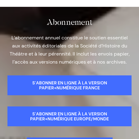
Abonnement
L’abonnement annuel constitue le soutien essentiel
aux activités éditoriales de la Société d’Histoire du
Théâtre et à leur pérennité. Il inclut les envois papier,
l’accès aux versions numériques et à nos archives.
S’ABONNER EN LIGNE À LA VERSION
PAPIER+NUMÉRIQUE FRANCE
S’ABONNER EN LIGNE À LA VERSION
PAPIER+NUMÉRIQUE EUROPE/MONDE