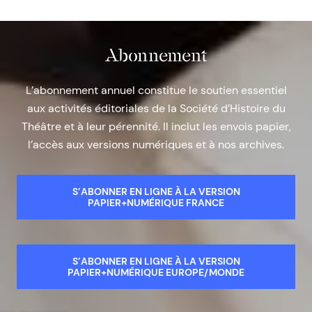
Abonnement
L’abonnement annuel constitue le soutien essentiel
aux activités éditoriales de la Société d’Histoire du
Théâtre et à leur pérennité. Il inclut les envois papier,
l’accès aux versions numériques et à nos archives.
S’ABONNER EN LIGNE À LA VERSION
PAPIER+NUMÉRIQUE FRANCE
S’ABONNER EN LIGNE À LA VERSION
PAPIER+NUMÉRIQUE EUROPE/MONDE