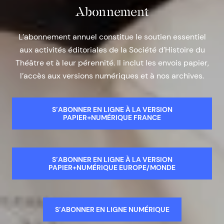
Abonnement
L’abonnement annuel constitue le soutien essentiel
aux activités éditoriales de la Société d’Histoire du
Théâtre et à leur pérennité. Il inclut les envois papier,
l’accès aux versions numériques et à nos archives.
S’ABONNER EN LIGNE À LA VERSION
PAPIER+NUMÉRIQUE FRANCE
S’ABONNER EN LIGNE À LA VERSION
PAPIER+NUMÉRIQUE EUROPE/MONDE
S’ABONNER EN LIGNE NUMÉRIQUE