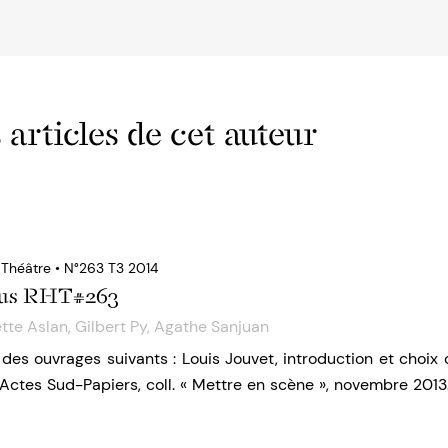
 articles de cet auteur
 Théâtre • N°263 T3 2014
dus RHT#263
tte Aslan
,
Gilbert Py
,
Agathe Sanjuan
es ouvrages suivants : Louis Jouvet, introduction et choix 
Actes Sud-Papiers, coll. « Mettre en scène », novembre 2013