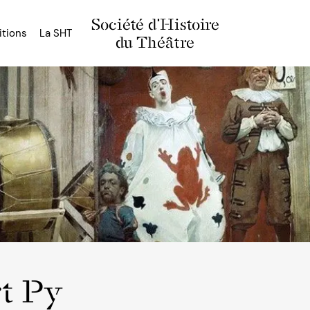
Société d'Histoire
itions
La SHT
du Théâtre
rt Py