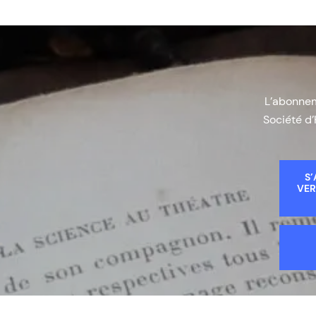
L’abonneme
Société d’
S’
VER