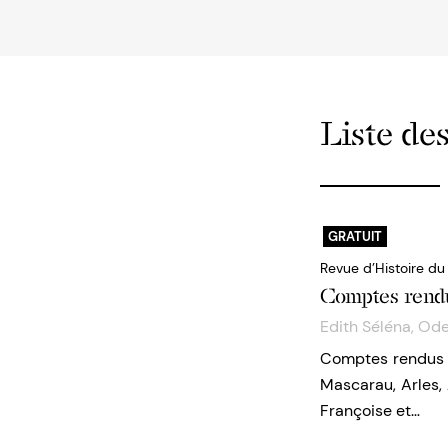
Liste des
GRATUIT
Revue d’Histoire du
Comptes ren
Edith Séléna
,
Ode
Comptes rendus d
Mascarau, Arles, 
Françoise et…