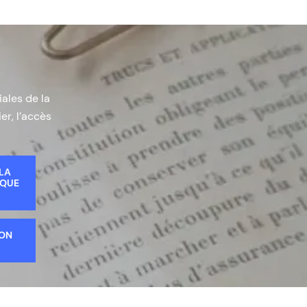
iales de la
er, l’accès
 LA
IQUE
ION