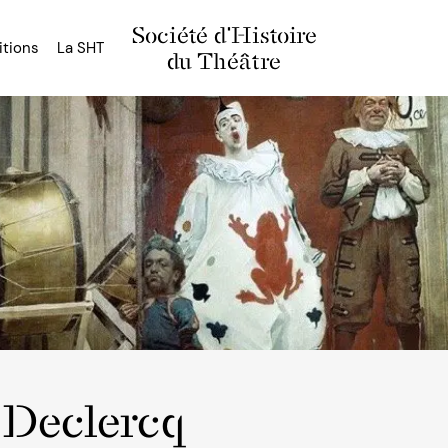
Société d'Histoire
itions
La SHT
du Théâtre
 Declercq