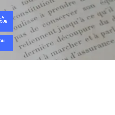
 LA
IQUE
ION