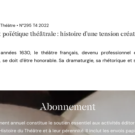
u Théâtre • N°295 T4 2022
poïétique théâtrale : histoire d’une tension créa
nnées 1630, le théâtre français, devenu professionnel 
, se doit d’être honorable. Sa dramaturgie, sa rhétorique et
Abonnement
nt annuel constitue le soutien essentiel aux activités éditor
Histoire du Théâtre et à leur pérennité. Il inclut les envois papi