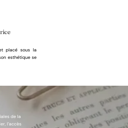
trice
et placé sous la
 son esthétique se
iales de la
er, l’accès