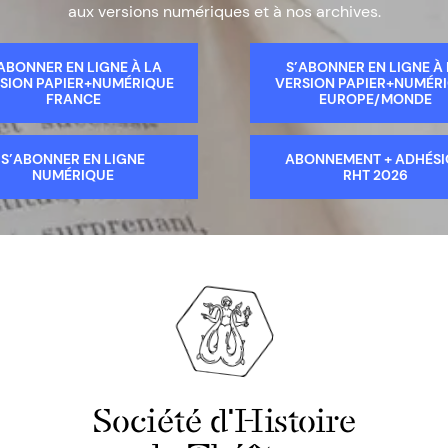
aux versions numériques et à nos archives.
ABONNER EN LIGNE À LA
S’ABONNER EN LIGNE À
SION PAPIER+NUMÉRIQUE
VERSION PAPIER+NUMÉR
FRANCE
EUROPE/MONDE
S’ABONNER EN LIGNE
ABONNEMENT + ADHÉS
NUMÉRIQUE
RHT 2026
Société d'Histoire