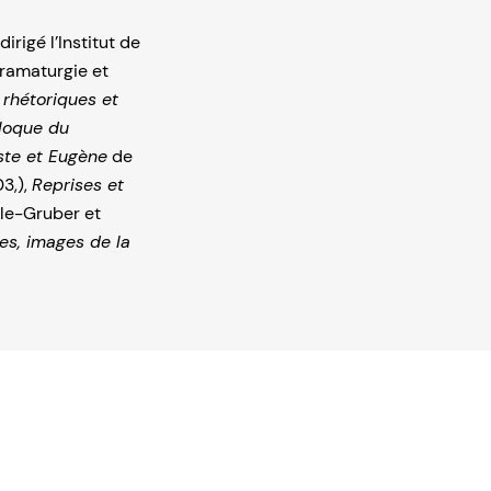
irigé l’Institut de
dramaturgie et
 rhétoriques et
lloque du
iste et Eugène
de
3,),
Reprises et
alle-Gruber et
es, images de la