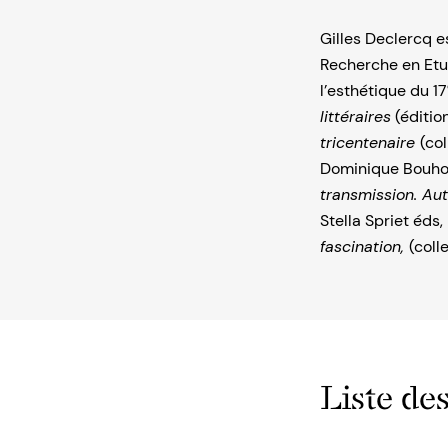
Gilles Declercq es
Recherche en Etud
l’esthétique du 17
littéraires
(édition
tricentenaire
(col
Dominique Bouhou
transmission. Au
Stella Spriet éds
fascination,
(coll
Liste des