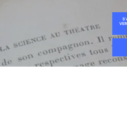
S’
VER