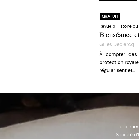
GRATUIT
Revue d’Histoire d
Bienséance et 
Gilles Declercq
À compter des a
protection royale
régularisent et…
L’abonneme
Société d’