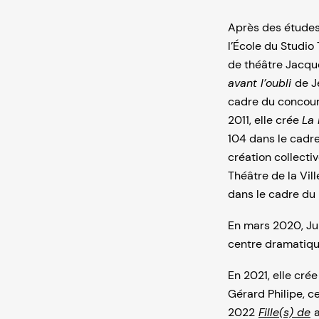
Après des études 
l’École du Studio 
de théâtre Jacque
avant l’oubli
de J
cadre du concours
2011, elle crée
La
104 dans le cadre
création collectiv
Théâtre de la Vil
dans le cadre du
En mars 2020, Jul
centre dramatiqu
En 2021, elle cré
Gérard Philipe, c
2022
Fille(s) de
a