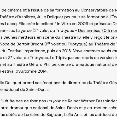
de cinéma et à l’issue de sa formation au Conservatoire de M
Théâtre d’Asnières, Julie Deliquet poursuit sa formation à l’Éc
s Lecoq. Elle crée le collectif In Vitro en 2009 et présente
De
e
ean-Luc Lagarce (2
volet du Triptyque «
Des années 70 à nos
 Jeunes metteurs en scène du Théâtre 13, elle y reçoit le prix
er
 Noce
de Bertolt Brecht (1
volet du
Triptyque
) au Théâtre de
 du Festival Impatience, puis en 2013,
Nous sommes seuls ma
e
e et 3
volet du Triptyque. Le Triptyque est repris en version i
le et au Théâtre Gérard Philipe, centre dramatique national d
 Festival d’Automne 2014.
ie Deliquet prend ses fonctions de directrice du Théâtre Géra
e national de Saint-Denis.
e
Huit heures ne font pas un jou
r
de Rainer Werner Fassbinder
entre dramatique national de Saint-Denis et y co-met en scè
ux côtés de Lorraine de Sagazan, Leïla Anis et les actrices du c