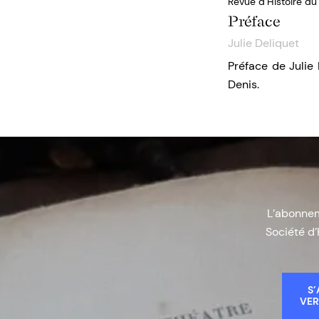
Revue d’Histoire d
Préface
Julie Deliquet
Préface de Julie
Denis.
L’abonneme
Société d’
S’
VER