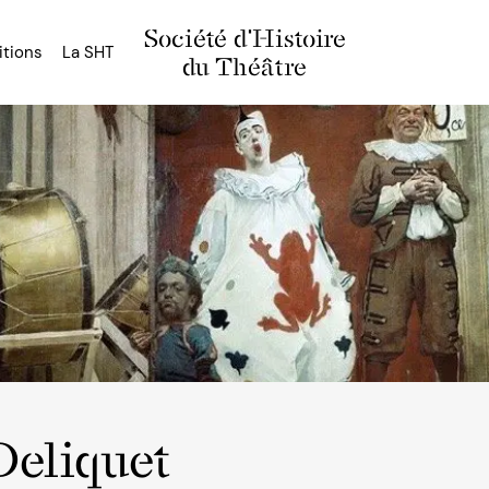
Société d'Histoire
itions
La SHT
du Théâtre
Deliquet