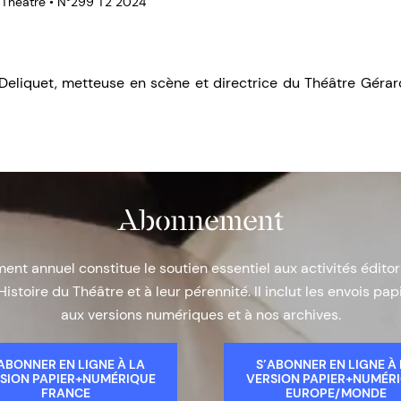
u Théâtre • N°299 T2 2024
 Deliquet, metteuse en scène et directrice du Théâtre Gérard
Abonnement
nt annuel constitue le soutien essentiel aux activités éditor
Histoire du Théâtre et à leur pérennité. Il inclut les envois papi
aux versions numériques et à nos archives.
ABONNER EN LIGNE À LA
S’ABONNER EN LIGNE À
SION PAPIER+NUMÉRIQUE
VERSION PAPIER+NUMÉR
FRANCE
EUROPE/MONDE