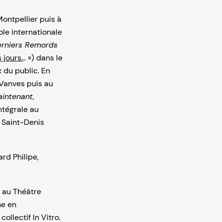
ontpellier puis à
ole internationale
rniers Remords
 jours.
.. ») dans le
 du public. En
 Vanves puis au
intenant
,
ntégrale au
e Saint-Denis
rd Philipe,
 au Théâtre
ne en
ollectif In Vitro.