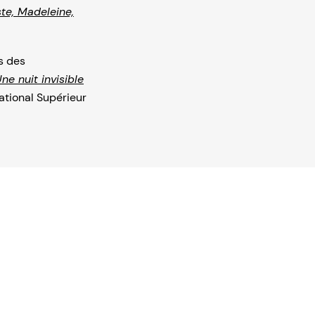
te, Madeleine,
is des
ne nuit invisible
ational Supérieur