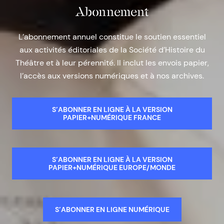
Abonnement
L’abonnement annuel constitue le soutien essentiel
aux activités éditoriales de la Société d’Histoire du
Théâtre et à leur pérennité. Il inclut les envois papier,
l’accès aux versions numériques et à nos archives.
S’ABONNER EN LIGNE À LA VERSION
PAPIER+NUMÉRIQUE FRANCE
S’ABONNER EN LIGNE À LA VERSION
PAPIER+NUMÉRIQUE EUROPE/MONDE
S’ABONNER EN LIGNE NUMÉRIQUE