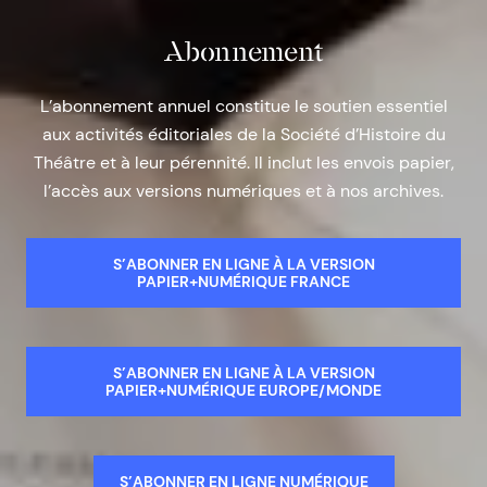
Abonnement
L’abonnement annuel constitue le soutien essentiel
aux activités éditoriales de la Société d’Histoire du
Théâtre et à leur pérennité. Il inclut les envois papier,
l’accès aux versions numériques et à nos archives.
S’ABONNER EN LIGNE À LA VERSION
PAPIER+NUMÉRIQUE FRANCE
S’ABONNER EN LIGNE À LA VERSION
PAPIER+NUMÉRIQUE EUROPE/MONDE
S’ABONNER EN LIGNE NUMÉRIQUE