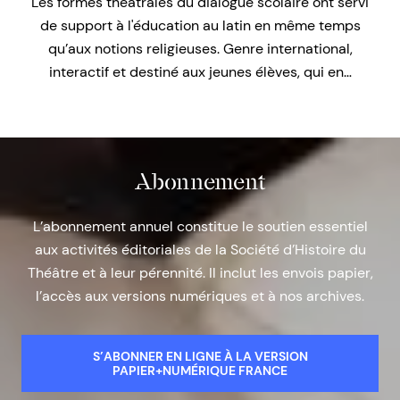
Les formes théâtrales du dialogue scolaire ont servi
de support à l'éducation au latin en même temps
qu’aux notions religieuses. Genre international,
interactif et destiné aux jeunes élèves, qui en…
Abonnement
L’abonnement annuel constitue le soutien essentiel
aux activités éditoriales de la Société d’Histoire du
Théâtre et à leur pérennité. Il inclut les envois papier,
l’accès aux versions numériques et à nos archives.
S’ABONNER EN LIGNE À LA VERSION
PAPIER+NUMÉRIQUE FRANCE