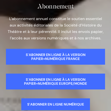
Abonnement
L’abonnement annuel constitue le soutien essentiel
aux activités éditoriales de la Société d’Histoire du
Théâtre et à leur pérennité. Il inclut les envois papier,
l’accès aux versions numériques et à nos archives.
S’ABONNER EN LIGNE À LA VERSION
PAPIER+NUMÉRIQUE FRANCE
S’ABONNER EN LIGNE À LA VERSION
PAPIER+NUMÉRIQUE EUROPE/MONDE
S’ABONNER EN LIGNE NUMÉRIQUE