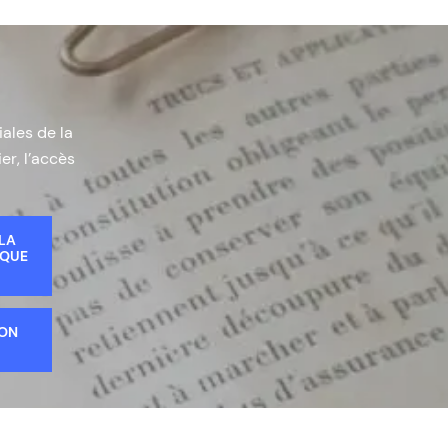
iales de la
er, l’accès
 LA
IQUE
ION