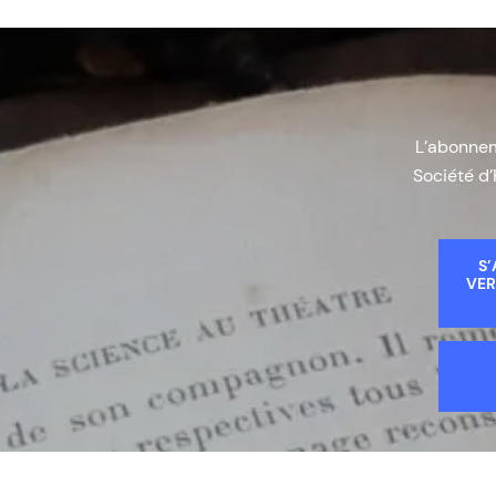
L’abonneme
Société d’
S’
VER