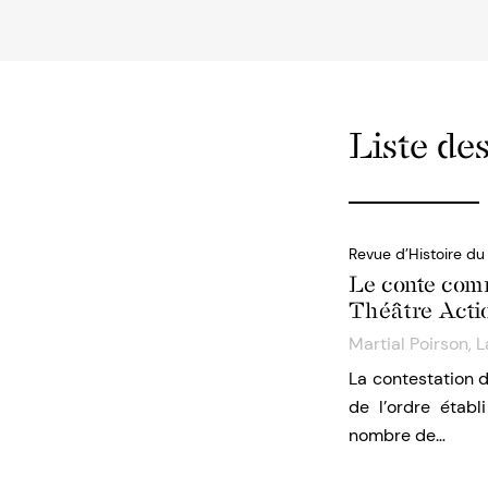
Liste des
Revue d’Histoire du
Le conte comm
Théâtre Acti
Martial Poirson
,
L
La contestation d
de l’ordre établ
nombre de…